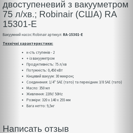
двоступеневий з вакууметром
75 л/хв.; Robinair (США) RA
15301-E
Вакуумний насос Robinair артикул:
RA-15301-E
Технічні характеристики:
к-сть ступенів - 2
+ із вакууметром
Продуктивність: 75 л/хв
Потужність: 0,450 кВт​
Кінцевий вакуум: 30 микрон;
Соединения: 1/4'' SAE (тато) та перехідник 3/8 SAE (тато)
Масло: 350 мл
Живлення: 220V/ 50Hz
Розміри: 320 х 140 х 255 мм
Вага нетто: 9,5кг
Написать отзыв