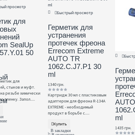
рый просмотр
Быстрый просмотр
тик для
Герметик для
бовых
устранения
инений
протечек фреона
om SealUp
Errecom Extreme
57.Y.01 50
Быст
AUTO TR
р
1062.C.J7.P1 30
Герме
ml
ый
устра
рметик для
1340 грн.
проте
й, стыков и муфт.
Errec
на резьбе химически
Картридж 30 мл с пластиковым
ем
 пленку. Запол.....
AUTO
адаптером для фреона R-134A
EXTREME - необходимый
1062.
продукт в борьбе с.....
ml
ки
ение
Купить
1435 грн.
В закладки
В сравнение