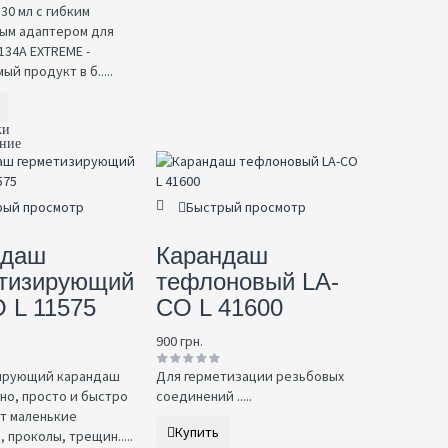
30 мл с гибким
ым адаптером для
134A EXTREME -
й продукт в б.....
ки
ение
рый просмотр
Быстрый просмотр
ндаш
Карандаш
етизирующий
тефлоновый LA-
 L 11575
CO L 41600
900 грн.
ирующий карандаш
Для герметизации резьбовых
о, просто и быстро
соединений .....
т маленькие
Купить
 проколы, трещин.....