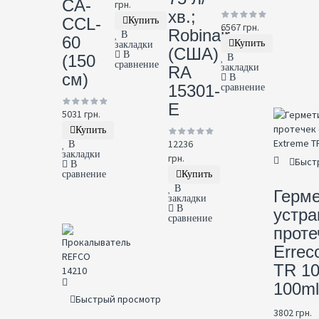
CA-
грн.
хв.;
CCL-
Купить
6567 грн.
Robinair
В
60
Купить
закладки
(США)
В
(150
В
сравнение
закладки
RA
см)
В
15301-
сравнение
E
5031 грн.
Купить
12236
В
закладки
грн.
Быст
В
сравнение
Купить
В
Герме
закладки
В
устра
сравнение
проте
Errec
TR 10
100ml
Быстрый просмотр
3802 грн.