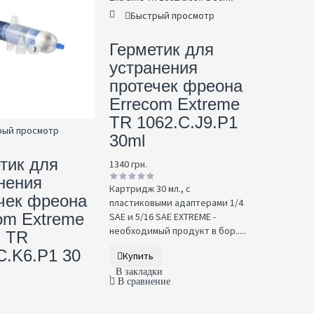
Быстрый просмотр
Герметик для
устранения
протечек фреона
Errecom Extreme
TR 1062.C.J9.P1
рый просмотр
30ml
тик для
1340 грн.
нения
Картридж 30 мл., с
чек фреона
пластиковыми адаптерами 1/4
om Extreme
SAE и 5/16 SAE EXTREME -
необходимый продукт в бор.....
 TR
C.K6.P1 30
Купить
В закладки
В сравнение