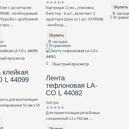
Купить
0 мл с дозатором
Картридж 12 мл., упаковка
TREME - необходимый
блистер - 6 шт., включает 2
В заклад
В сравн
 борьбе с проблемой
адаптера Цена за 1 шт. EXTREME
про.....
- необход.....
Купить
ки
В закладки
ение
В сравнение
рый просмотр
Быстрый просмотр
 клейкая
Лента
 L 44099
тефлоновая LA-
CO L 44082
ента для вентиляции
318 грн.
онирования 51 мм х 55
Для герметизации резьбовых
соединений 13 х 762 мм .....
ки
Купить