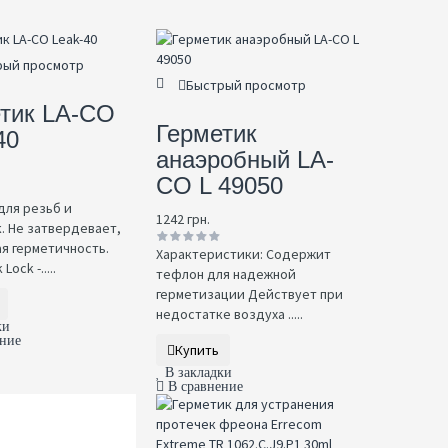
рый просмотр
Быстрый просмотр
тик LA-CO
Герметик
40
анаэробный LA-
CO L 49050
для резьб и
1242 грн.
. Не затвердевает,
я герметичность.
Характеристики: Содержит
Lock -.....
тефлон для надежной
герметизации Действует при
недостатке воздуха .....
ки
ение
Купить
В закладки
В сравнение