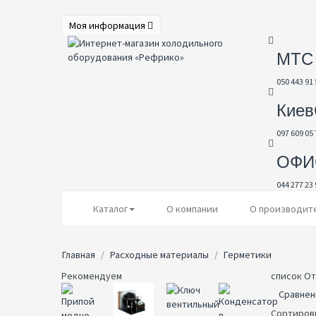
Моя информация
МТС
050 443 91 
Киев
097 609 05 
ОФИ
044 277 23 
Каталог
О компании
О производит
Главная
Расходные материалы
Герметики
Рекомендуем
список
От
Сравнен
Сортиров