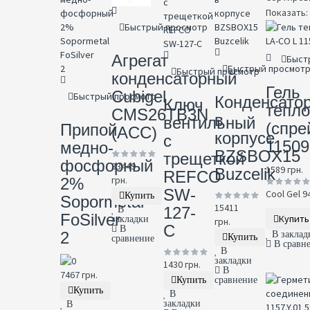
Показать:
Быстрый просмотр
Агрегат
Быст
Быстрый просмот
Быстрый просмотр
конденсаторный
Гель
Cubigel
Быстрый просмотр
Конденсато
Ключ
тепл
CMS26TB3N
в
вентильный
(спре
Припой
(ACC)
корпусе
с
11509
медно-
BZSBOX15
трещеткой
фосфорный
33449
1589 грн.
Buzcelik
REFCO
грн.
2%
SW-
Cool Gel 947
Купить
Sopormetal
15411
127-
В
FoSilver
Купить
закладки
грн.
C
В
2
В заклад
Купить
сравнение
В сравн
В
закладки
1430 грн.
В
7467 грн.
Купить
сравнение
Купить
В
закладки
В