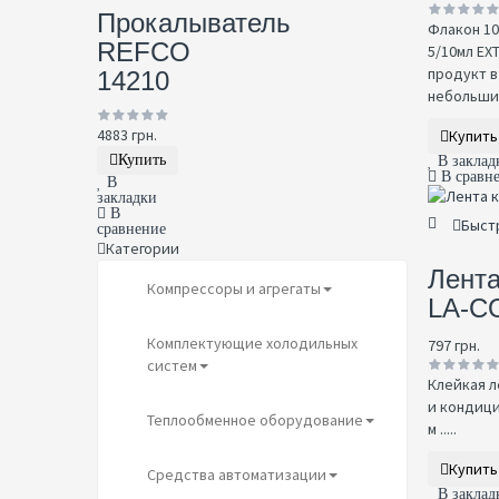
Прокалыватель
Флакон 10
REFCO
5/10мл EX
продукт в
14210
небольших 
4883 грн.
Купить
Купить
В заклад
В сравн
В
закладки
В
Быст
сравнение
Категории
Лента
Компрессоры и агрегаты
LA-CO
Комплектующие холодильных
797 грн.
систем
Клейкая л
и кондици
Теплообменное оборудование
м .....
Купить
Средства автоматизации
В заклад