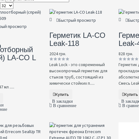
Быстрый просмотр
Быст
рый просмотр
р
Герметик LA-CO
Герме
Leak-118
Leak-
р
оотборный
2024 грн.
828 грн.
й) LA-CO L
Leak Lock - это современный
Герметик 
высокопрочный герметик для
прокладок
стыков труб, состоящий из
абсолютна
химически стойких п.....
Смесь Leak 
 мл .....
Купить
Купить
В закладки
В заклад
ки
В сравнение
В сравн
ение