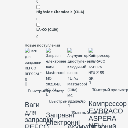
0
Highside Chemicals (США)
0
LA-CO (США)
0
Новые поступления
Быстрый просмот
Быстрый просмотр
Быстрый просмотр
Компрессор
Ваги
EMBRACO
для
Быстрый просмотр
Заправні
ASPERA
заправки
електронні
NEU
Акумуляторний
REFCO