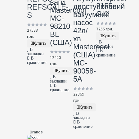
ваги
2155
двоступеневий
REFSCALE-
Mastercool
GK
вакуумний
S
MC-
насос
98210-
7255 грн.
42л/
27538
BL
грн.
Купить
хв
(США)
В
Купить
Mastercool
закладки
В
В
(США)
закладки
сравнение
12420
В
MC-
сравнение
грн.
90058-
Купить
В
5A
закладки
В
сравнение
27369
грн.
Купить
В
закладки
В
сравнение
Brands