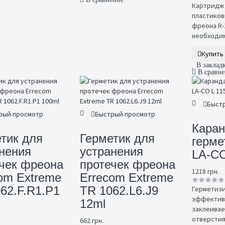
Картридж 
пластиков
фреона R-
необходимы
Купить
В заклад
В сравн
Быст
рый просмотр
Быстрый просмотр
Кара
тик для
Герметик для
герм
нения
устранения
LA-CO
чек фреона
протечек фреона
1218 грн.
om Extreme
Errecom Extreme
62.F.R1.P1
TR 1062.L6.J9
Герметиз
эффективн
12ml
заклеивае
отверстия,
662 грн.