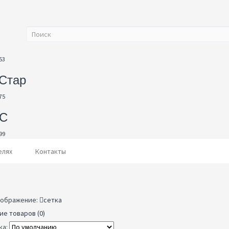
53
Стар
75
С
99
елях
Контакты
ображение:
сетка
ие товаров (0)
ка: