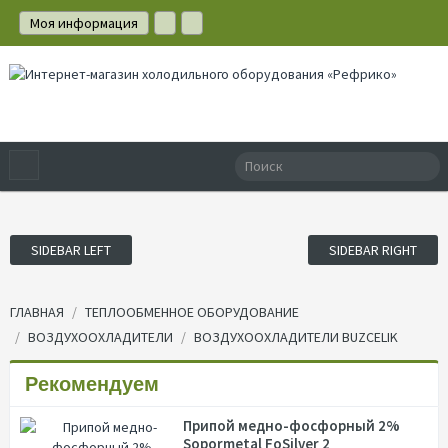
Моя информация
Оформление заказа
SIDEBAR LEFT
SIDEBAR RIGHT
ГЛАВНАЯ
ТЕПЛООБМЕННОЕ ОБОРУДОВАНИЕ
ВОЗДУХООХЛАДИТЕЛИ
ВОЗДУХООХЛАДИТЕЛИ BUZCELIK
Рекомендуем
Припой медно-фосфорный 2%
Sopormetal FoSilver 2