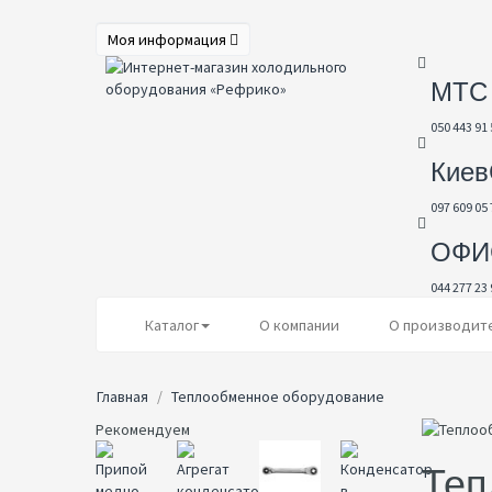
Моя информация
МТС
050 443 91 
Киев
097 609 05 
ОФИ
044 277 23 
Каталог
О компании
О производит
Главная
Теплообменное оборудование
Рекомендуем
Теп