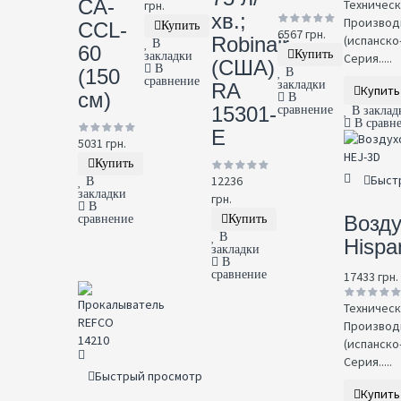
CA-
Техническ
грн.
хв.;
Производи
CCL-
Купить
6567 грн.
Robinair
(испанско
В
60
Купить
закладки
Серия.....
(США)
В
(150
В
сравнение
закладки
RA
Купить
см)
В
15301-
сравнение
В заклад
В сравн
E
5031 грн.
Купить
Быст
12236
В
закладки
грн.
В
Возд
сравнение
Купить
В
Hispa
закладки
В
сравнение
17433 грн.
Техническ
Производи
(испанско
Серия.....
Быстрый просмотр
Купить