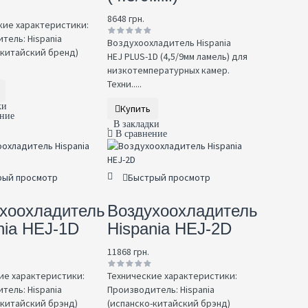
8648 грн.
ие характеристики:
тель: Hispania
Воздухоохладитель Hispania
-китайский бренд)
HEJ PLUS-1D (4,5/9мм ламель) для
низкотемпературных камер.
Техни.....
ки
Купить
ение
В закладки
В сравнение
рый просмотр
Быстрый просмотр
хоохладитель
Воздухоохладитель
nia HEJ-1D
Hispania HEJ-2D
11868 грн.
ие характеристики:
Технические характеристики:
тель: Hispania
Производитель: Hispania
-китайский брэнд)
(испанско-китайский брэнд)