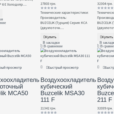
27803 грн.
32304 грн.
 6 E Холодопр.....
Технические характеристики:
Техническ
Производитель:
Производи
ки
BUZCELIK (Турция) Серия: KCA
BUZCELIK (
ение
(двухпоточн.....
(двухпоточн
Купить
Купить
В закладки
В заклад
В сравнение
В сравн
рый просмотр
Быстрый просмотр
Быст
ухоохладитель
Воздухоохладитель
Возду
поточный
кубический
кубич
lik MCA50
Buzcelik MSA30
Buzce
111 F
211 F
21342 грн.
32039 грн.