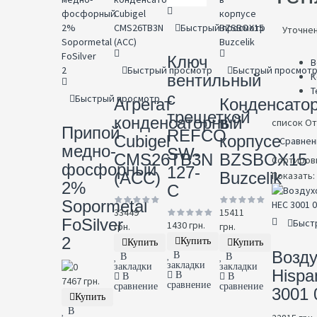
Быстрый просмотр
Уточне
Ключ
В
Быстрый просмотр
Быстрый просмот
К
вентильный
Т
с
Быстрый просмотр
Агрегат
Конденсато
трещеткой
конденсаторный
в
список
От
Припой
REFCO
Cubigel
корпусе
Сравнен
медно-
SW-
CMS26TB3N
BZSBOX15
Сортиров
фосфорный
127-
(ACC)
Buzcelik
Показать:
2%
C
Sopormetal
33449
15411
FoSilver
Быст
1430 грн.
грн.
грн.
2
Купить
Купить
Купить
Возд
В
В
В
закладки
закладки
закладки
Hispa
В
В
В
7467 грн.
сравнение
сравнение
сравнение
3001 
Купить
В