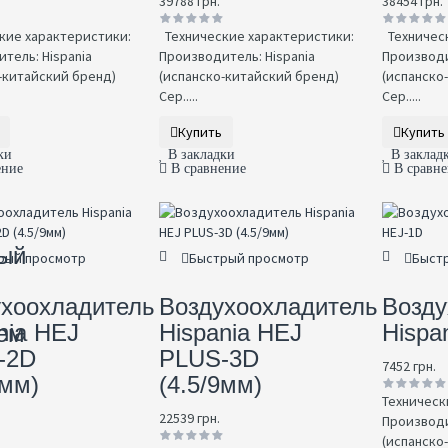
39788 грн.
38454 грн.
кие характеристики:
Технические характеристики:
Техническ
тель: Hispania
Производитель: Hispania
Производи
-китайский бренд)
(испанско-китайский бренд)
(испанско
Сер.....
Сер.....
Купить
Купить
ки
В закладки
В заклад
ение
В сравнение
В сравн
р
ый
рый просмотр
Быстрый просмотр
Быст
ухоохладитель
Воздухоохладитель
Возду
nia HEJ
Hispania HEJ
Hispa
ем
-2D
PLUS-3D
7452 грн.
9мм)
(4.5/9мм)
Техническ
22539 грн.
Производи
(испанско