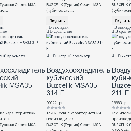
(Турция) Серия: MSA
BUZCELIK (Турция) Серия: MSA
BUZCELIK (
е.....
(кубические.....
(кубические
р
Купить
Купить
ки
В закладки
В заклад
ение
В сравнение
В сравн
рый просмотр
Быстрый просмотр
Быст
ухоохладитель
Воздухоохладитель
Возду
еский
кубический
кубич
lik MSA35
Buzcelik MSA35
Buzce
314 F
211 F
90822 грн.
39983 грн.
ие характеристики:
Технические характеристики:
Техническ
итель:
Производитель:
Производи
(Турция) Серия: MSA
BUZCELIK (Турция) Серия: MSA
BUZCELIK (
е.....
(кубические.....
MSO (кубич.