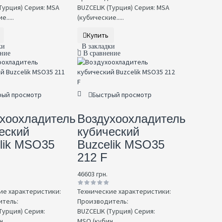
Турция) Серия: MSA
BUZCELIK (Турция) Серия: MSA
.....
(кубические.....
Купить
ки
В закладки
ение
В сравнение
рый просмотр
Быстрый просмотр
хоохладитель
Воздухоохладитель
еский
кубический
lik MSO35
Buzcelik MSO35
212 F
46603 грн.
ие характеристики:
Технические характеристики:
тель:
Производитель:
Турция) Серия:
BUZCELIK (Турция) Серия:
....
MSO (кубич.....