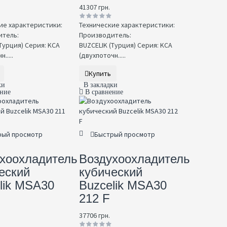
41307 грн.
ие характеристики:
Технические характеристики:
тель:
Производитель:
Турция) Серия: KCA
BUZCELIK (Турция) Серия: KCA
.....
(двухпоточн.....
Купить
ки
В закладки
ение
В сравнение
рый просмотр
Быстрый просмотр
хоохладитель
Воздухоохладитель
еский
кубический
lik MSA30
Buzcelik MSA30
212 F
37706 грн.