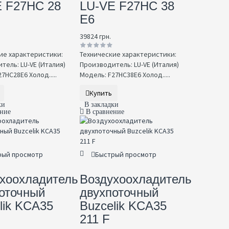
 F27HC 28
LU-VE F27HC 38
E6
39824 грн.
ие характеристики:
Технические характеристики:
тель: LU-VE (Италия)
Производитель: LU-VE (Италия)
7HC28E6 Холод.....
Модель: F27HC38E6 Холод.....
Купить
ки
В закладки
ение
В сравнение
рый просмотр
Быстрый просмотр
хоохладитель
Воздухоохладитель
оточный
двухпоточный
lik KCA35
Buzcelik KCA35
211 F