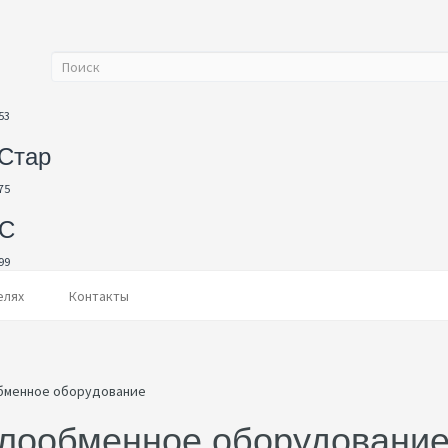
53
Стар
75
С
99
елях
Контакты
лообменное оборудовани