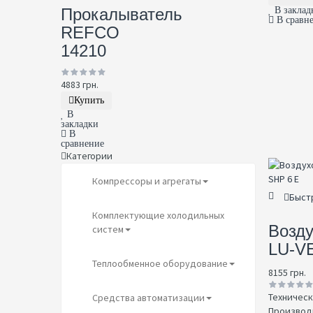
Прокалыватель
В заклад
В сравн
REFCO
14210
4883 грн.
Купить
В
закладки
В
сравнение
Категории
Компрессоры и агрегаты
Быст
Комплектующие холодильных
Возд
систем
LU-V
Теплообменное оборудование
8155 грн.
Техническ
Средства автоматизации
Производи