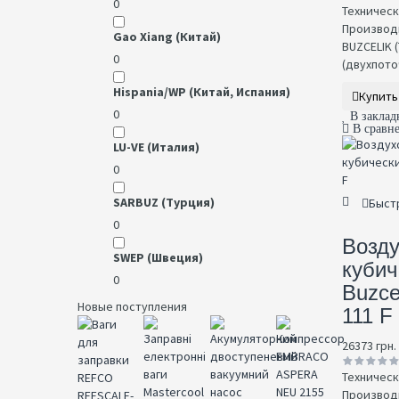
0
Техническ
Производ
Gao Xiang (Китай)
BUZCELIK 
0
(двухпоточн
Hispania/WP (Китай, Испания)
Купить
0
В заклад
В сравн
LU-VE (Италия)
0
SARBUZ (Турция)
Быст
0
Возд
SWEP (Швеция)
кубич
0
Buzce
Новые поступления
111 F
26373 грн.
Техническ
Производ