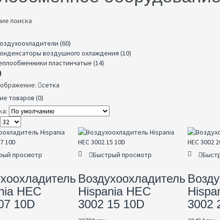
ние поиска
оздухоохладители (60)
р
онденсаторы воздушного охлаждения (10)
еплообменники пластинчатые (14)
р
ображение:
сетка
ие товаров (0)
ка:
рый просмотр
Быстрый просмотр
Быст
ухоохладитель
Воздухоохладитель
Возду
nia HEC
Hispania HEC
Hispa
07 10D
3002 15 10D
3002 