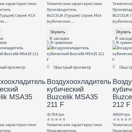
ие характеристики:
Технические характеристики:
Техническ
итель:
Производитель:
Производи
(Турция) Серия: KCA
BUZCELIK (Турция) Серия: MSA
BUZCELIK (
.....
(кубические.....
(кубические
Купить
Купить
ки
В закладки
В заклад
ение
В сравнение
В сравн
рый просмотр
Быстрый просмотр
Быст
ухоохладитель
Воздухоохладитель
Возду
еский
кубический
кубич
lik MSA35
Buzcelik MSA35
Buzce
211 F
212 F
41784 грн.
49039 грн.
ие характеристики:
Технические характеристики:
Техническ
итель:
Производитель:
Производи