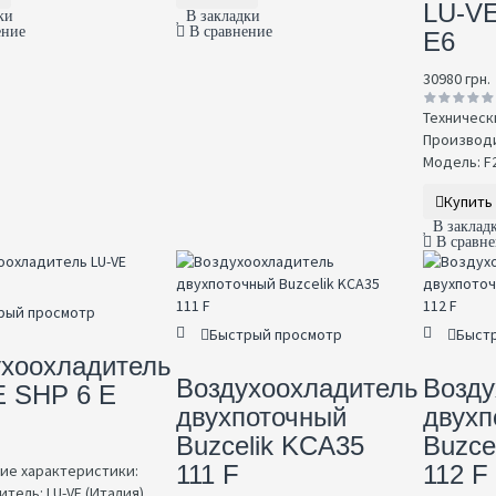
LU-VE
ки
В закладки
ение
В сравнение
E6
30980 грн.
Техническ
Производи
Модель: F2
Купить
В заклад
В сравн
рый просмотр
Быстрый просмотр
Быст
ухоохладитель
Воздухоохладитель
Возду
E SHP 6 E
двухпоточный
двухп
Buzcelik KCA35
Buzce
111 F
112 F
ие характеристики:
тель: LU-VE (Италия)