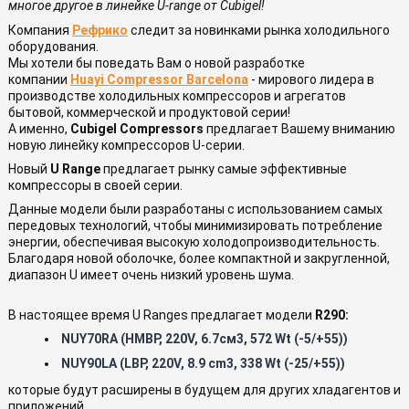
многое другое в линейке U-range от Cubigel!
Компания
Рефрико
следит за новинками рынка холодильного
оборудования.
Мы хотели бы поведать Вам о новой разработке
компании
Huayi Compressor Barcelona
- мирового лидера в
производстве холодильных компрессоров и агрегатов
бытовой, коммерческой и продуктовой серии!
А именно,
Cubigel Compressors
предлагает Вашему вниманию
новую линейку компрессоров U-серии.
Новый
U Range
предлагает рынку самые эффективные
компрессоры в своей серии.
Данные модели были разработаны с использованием самых
передовых технологий, чтобы минимизировать потребление
энергии, обеспечивая высокую холодопроизводительность.
Благодаря новой оболочке, более компактной и закругленной,
диапазон U имеет очень низкий уровень шума.
В настоящее время U Ranges предлагает модели
R290:
NUY70RA (HMBP, 220V, 6.7см3, 572 Wt (-5/+55))
NUY90LA (LBP, 220V, 8.9 cm3, 338 Wt (-25/+55))
которые будут расширены в будущем для других хладагентов и
приложений.