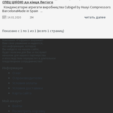
СПЕЦ ЦІНОЮ до кінця Лютого
Конденсаторні агрегати виробництва Cubigel by Huayi Compressors
BarcelonaMade in Spain ...
читать далее
14.01.2020
294
Показано с 1 по 1 из 1 (всего 1 страниц)
Компания «Рефрико» выражает
Вам свое уважение и надеется,
что информация, которую
Вы найдете на нашем сайте,
будет полезна для Вас и послужит
началом для нашего партнерства
и впоследствии перерастет в длительное
плодотворное сотрудничество!
Информация
О нас
О производителях
Условия оплаты
Условия доставики
Карта сайта
Мой аккаунт
Войти
Посмотреть корзину